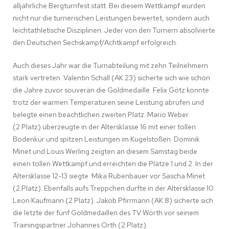
alljährliche Bergturnfest statt. Bei diesem Wettkampf wurden
nicht nur die turnerischen Leistungen bewertet, sondern auch
leichtathletische Disziplinen. Jeder von den Turnern absolvierte
den Deutschen Sechskampf/Achtkampf erfolgreich.
Auch dieses Jahr war die Turnabteilung mit zehn Teilnehmern
stark vertreten. Valentin Schall (AK 23) sicherte sich wie schon
die Jahre zuvor souverän die Goldmedaille. Felix Götz konnte
trotz der warmen Temperaturen seine Leistung abrufen und
belegte einen beachtlichen zweiten Platz. Mario Weber
(2.Platz) überzeugte in der Altersklasse 16 mit einer tollen
Bodenkür und spitzen Leistungen im Kugelstoßen. Dominik
Minet und Louis Werling zeigten an diesem Samstag beide
einen tollen Wettkampf und erreichten die Plätze 1 und 2. In der
Altersklasse 12-13 siegte Mika Rubenbauer vor Sascha Minet
(2.Platz). Ebenfalls aufs Treppchen durfte in der Altersklasse 10
Leon Kaufmann (2.Platz). Jakob Pfirrmann (AK 8) sicherte sich
die letzte der fünf Goldmedaillen des TV Wörth vor seinem
Trainingspartner Johannes Orth (2.Platz).