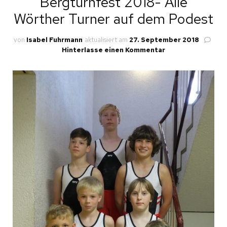
Bergturnfest 2018- Alle
Wörther Turner auf dem Podest
von
Isabel Fuhrmann
aktualisiert am
27. September 2018
zu
Hinterlasse einen Kommentar
Bergturnfest
2018-
Alle
Wörther
Turner
auf
dem
Podest