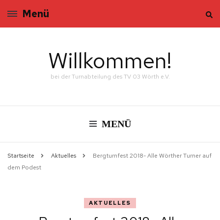
Menü
Willkommen!
bei der Turnabteilung des TV 03 Wörth e.V.
MENÜ
Startseite
Aktuelles
Bergturnfest 2018- Alle Wörther Turner auf
dem Podest
AKTUELLES