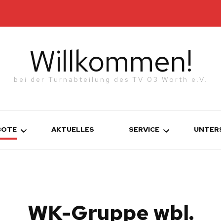
Willkommen!
bei der Turnabteilung des TV 03 Wörth e.V.
BOTE
AKTUELLES
SERVICE
UNTER
KONTAKT
TURNEN
WERDE MITGLIED!
WK-Gruppe wbl.
ETTKAMPFGRUPPEN
N