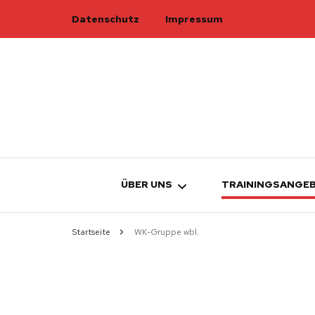
Datenschutz
Impressum
ÜBER UNS
TRAININGSANGE
Startseite
WK-Gruppe wbl.
TURNRAT
ÜBERSICHT
TRAINER
ELTERN-KIND-
W
KAMPFRICHTER
KINDERTURNE