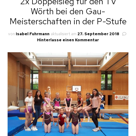
2x Doppelsieg für den TV
Wörth bei den Gau-
Meisterschaften in der P-Stufe
von
Isabel Fuhrmann
aktualisiert am
27. September 2018
zu
Hinterlasse einen Kommentar
2x
Doppelsieg
für
den
TV
Wörth
bei
den
Gau-
Meisterschaften
in
der
P-
Stufe