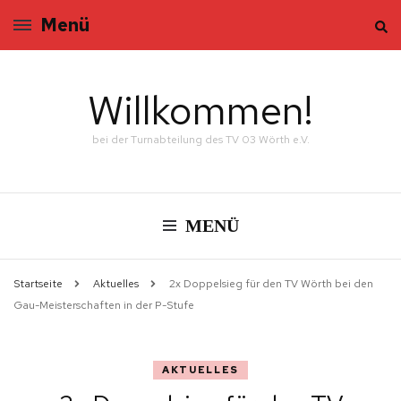
Menü
Willkommen!
bei der Turnabteilung des TV 03 Wörth e.V.
MENÜ
Startseite
Aktuelles
2x Doppelsieg für den TV Wörth bei den
Gau-Meisterschaften in der P-Stufe
AKTUELLES