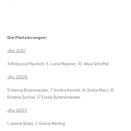
Die Platzierungen:
Jhg. 2010
4.Rebecca Pfautsch, 5. Luna Meyerer, 10. Aliya Schöffel
Jhg. 2009:
5.Hanna Bütenmeister, 7. Annika Kimmel, 14. Emilia Marz, 15.
Kristina Zechiel, 17. Emely Bütenemeister
Jhg. 2007:
1.Janina Shala, 2. Emma Werling