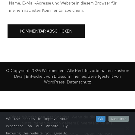
Name, E-Mail-Adresse und Website in diesem Browser für
meinen nächsten Kommentar speichern.
© Copyright 2026
Willkommen!
. Alle Rechte vorbehalten.
Fashion
Diva | Entwickelt von
Blossom Themes
. Bereitgestellt von
WordPress
.
Datenschutz
Diese Website benutzt Cookies. Wenn du die Website weiter
We use cookies to improve your
Ok
More Info
nutzt, gehen wir von deinem Einverständnis aus.
experience on our website. By
browsing this website, you agree to
OK
DATENSCHUTZERKLÄRUNG