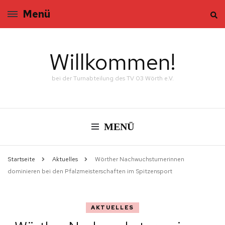
Menü
Willkommen!
bei der Turnabteilung des TV 03 Wörth e.V.
MENÜ
Startseite
Aktuelles
Wörther Nachwuchsturnerinnen
dominieren bei den Pfalzmeisterschaften im Spitzensport
AKTUELLES