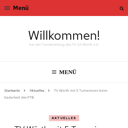
Menü
Willkommen!
bei der Turnabteilung des TV 03 Wörth e.V.
MENÜ
Startseite
Aktuelles
TV Wörth mit 5 Turnerinnen beim
Kadertest des PTB
AKTUELLES