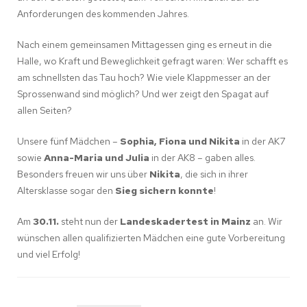
Anforderungen des kommenden Jahres.
Nach einem gemeinsamen Mittagessen ging es erneut in die
Halle, wo Kraft und Beweglichkeit gefragt waren: Wer schafft es
am schnellsten das Tau hoch? Wie viele Klappmesser an der
Sprossenwand sind möglich? Und wer zeigt den Spagat auf
allen Seiten?
Unsere fünf Mädchen –
Sophia, Fiona und Nikita
in der AK7
sowie
Anna-Maria und Julia
in der AK8 – gaben alles.
Besonders freuen wir uns über
Nikita
, die sich in ihrer
Altersklasse sogar den
Sieg sichern konnte
!
Am
30.11.
steht nun der
Landeskadertest in Mainz
an. Wir
wünschen allen qualifizierten Mädchen eine gute Vorbereitung
und viel Erfolg!