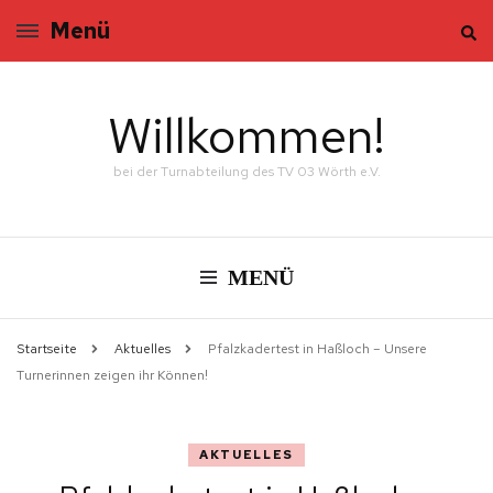
Menü
Willkommen!
bei der Turnabteilung des TV 03 Wörth e.V.
MENÜ
Startseite
Aktuelles
Pfalzkadertest in Haßloch – Unsere
Turnerinnen zeigen ihr Können!
AKTUELLES