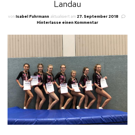
Landau
von
Isabel Fuhrmann
aktualisiert am
27. September 2018
zu
Hinterlasse einen Kommentar
Landes
Meisterschaften
in
Landau