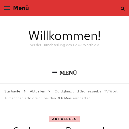
Menü
Willkommen!
bei der Turnabteilung des TV 03 Wörth e.V.
MENÜ
Startseite
Aktuelles
Goldglanz und Bronzezauber: TV Wörth
Turnerinnen erfolgreich bei den RLP Meisterschaften
AKTUELLES