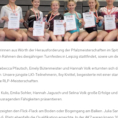
STIK
innen aus Wörth der Herausforderung der Pfalzmeisterschaften im Spit
Rahmen des diesjährigen Turnfestes in Leipzig stattfindet, sowie um die
 Rebecca Pfautsch, Emely Bütenmeister und Hannah Volk erturnten sich
 Unsere jüngste LK1-Teilnehmerin, Ilvy Knittel, begeisterte mit einer sta
die RLP-Meisterschaften.
ulis, Emilia Sohler, Hannah Jagusch und Selina Volk große Erfolge und 
ausragenden Fähigkeiten präsentieren.
eigten den Flick-Flack am Boden oder Bogengang am Balken. Julia Sart
 6. Platz ebenfalls die Qualifikation erreichte. In der AK7 waren knapp