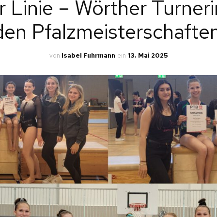
r Linie – Wörther Turner
LLG. TURNEN
den Pfalzmeisterschaften
NEN
LTERNKIND-TURNEN
INDERTURNEN
von
Isabel Fuhrmann
ein
13. Mai 2025
L.
PORTGRUPPEN ERW.
L.
INNEN
AINING
KEL
E