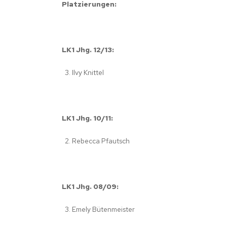
Platzierungen:
LK1 Jhg. 12/13:
Ilvy Knittel
LK1 Jhg. 10/11:
Rebecca Pfautsch
LK1 Jhg. 08/09:
Emely Bütenmeister