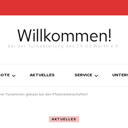
Willkommen!
bei der Turnabteilung des TV 03 Wörth e.V.
BOTE
AKTUELLES
SERVICE
UNTER
ther Turnerinnen glänzen bei den Pfalzmeisterschaften!
KONTAKT
TURNEN
WERDE MITGLIED!
ETTKAMPFGRUPPEN
AKTUELLES
N