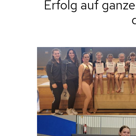
Erfolg auf ganze
A
PTB-TURNSCHULE
ALLG.
MÄDCHENTUR
E
ABTEILUNGEN
FIT MIX KIDS
K
WK-GRUPPE MN
S
WK-GRUPPE WB
KADERTURNER
CROSSBODYTR
CROSSFIT-ZIR
ZUMBA
ALLGEMEINE
SPORTGRUPP