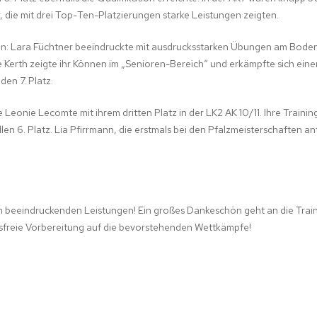
, die mit drei Top-Ten-Platzierungen starke Leistungen zeigten.
en: Lara Füchtner beeindruckte mit ausdrucksstarken Übungen am Boden 
ine Kerth zeigte ihr Können im „Senioren-Bereich“ und erkämpfte sich ein
den 7. Platz.
 Leonie Lecomte mit ihrem dritten Platz in der LK2 AK 10/11. Ihre Trainin
6. Platz. Lia Pfirrmann, die erstmals bei den Pfalzmeisterschaften antr
n beeindruckenden Leistungen! Ein großes Dankeschön geht an die Traine
sfreie Vorbereitung auf die bevorstehenden Wettkämpfe!