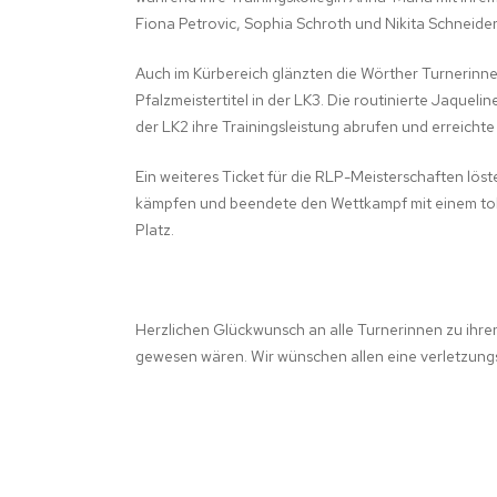
Fiona Petrovic, Sophia Schroth und Nikita Schneider
Auch im Kürbereich glänzten die Wörther Turnerinn
Pfalzmeistertitel in der LK3. Die routinierte Jaquel
der LK2 ihre Trainingsleistung abrufen und erreichte 
Ein weiteres Ticket für die RLP-Meisterschaften löste
kämpfen und beendete den Wettkampf mit einem tollen 
Platz.
Herzlichen Glückwunsch an alle Turnerinnen zu ihre
gewesen wären. Wir wünschen allen eine verletzung