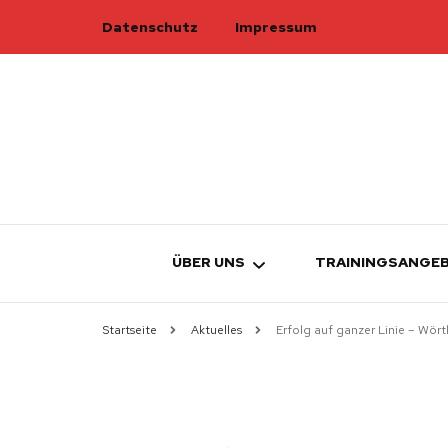
Datenschutz
Impressum
ÜBER UNS
TRAININGSANGE
Startseite
Aktuelles
Erfolg auf ganzer Linie – Wör
TURNRAT
ÜBERSICHT
TRAINER
ELTERN-KIND-
W
KAMPFRICHTER
KINDERTURNE