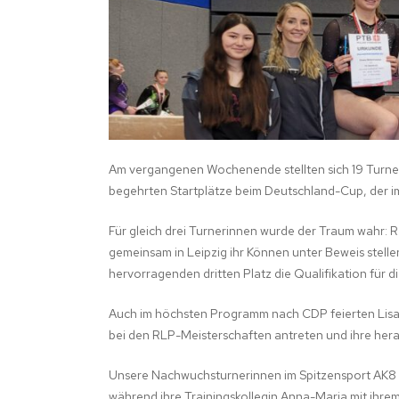
FRAUENGYMNA
Am vergangenen Wochenende stellten sich 19 Turner
begehrten Startplätze beim Deutschland-Cup, der im 
Für gleich drei Turnerinnen wurde der Traum wahr:
gemeinsam in Leipzig ihr Können unter Beweis stellen.
hervorragenden dritten Platz die Qualifikation für 
Auch im höchsten Programm nach CDP feierten Lisa K
bei den RLP-Meisterschaften antreten und ihre her
Unsere Nachwuchsturnerinnen im Spitzensport AK8 z
während ihre Trainingskollegin Anna-Maria mit ihrem