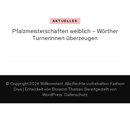
AKTUELLES
Pfalzmeisterschaften weiblich – Wörther
Turnerinnen überzeugen
© Copyright 2026
Willkommen!
. Alle Rechte vorbehalten.
Fashion
Diva | Entwickelt von
Blossom Themes
. Bereitgestellt von
WordPress
.
Datenschutz