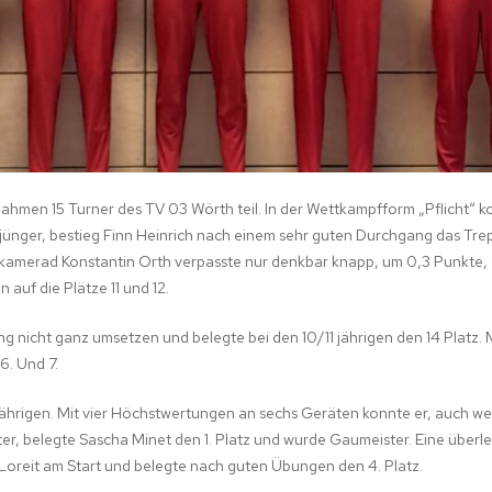
STIK
ahmen 15 Turner des TV 03 Wörth teil. In der Wettkampfform „Pflicht“ 
jünger, bestieg Finn Heinrich nach einem sehr guten Durchgang das Trep
amerad Konstantin Orth verpasste nur denkbar knapp, um 0,3 Punkte, da
auf die Plätze 11 und 12.
ng nicht ganz umsetzen und belegte bei den 10/11 jährigen den 14 Platz
6. Und 7.
jährigen. Mit vier Höchstwertungen an sechs Geräten konnte er, auch we
 älter, belegte Sascha Minet den 1. Platz und wurde Gaumeister. Eine übe
Loreit am Start und belegte nach guten Übungen den 4. Platz.