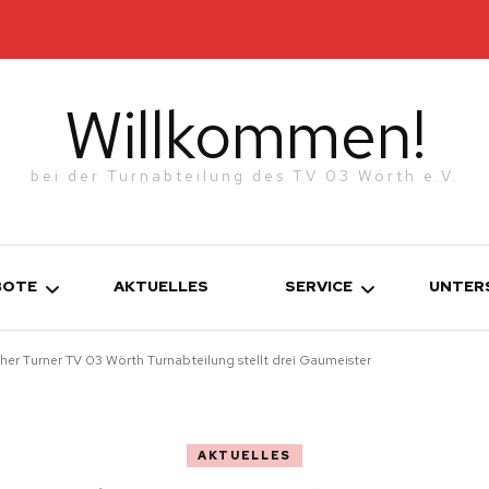
Willkommen!
bei der Turnabteilung des TV 03 Wörth e.V.
BOTE
AKTUELLES
SERVICE
UNTER
ther Turner TV 03 Wörth Turnabteilung stellt drei Gaumeister
KONTAKT
TURNEN
WERDE MITGLIED!
ETTKAMPFGRUPPEN
AKTUELLES
N