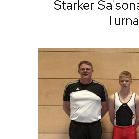
Starker Saison
A
PTB-TURNSCHULE
ALLG.
Turna
MÄDCHENTUR
E
ABTEILUNGEN
FIT MIX KIDS
K
WK-GRUPPE MN
S
WK-GRUPPE WB
KADERTURNER
CROSSBODYTR
CROSSFIT-ZIR
ZUMBA
ALLGEMEINE
SPORTGRUPP