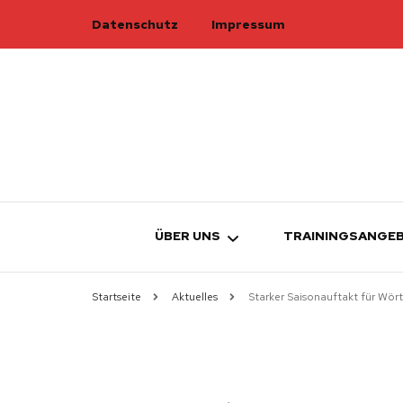
Datenschutz
Impressum
ÜBER UNS
TRAININGSANGE
Startseite
Aktuelles
Starker Saisonauftakt für Wör
TURNRAT
ÜBERSICHT
TRAINER
ELTERN-KIND-
W
KAMPFRICHTER
KINDERTURNE