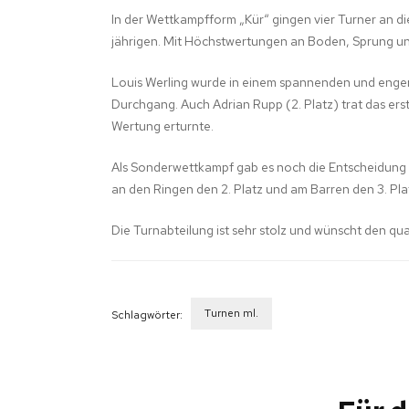
In der Wettkampfform „Kür“ gingen vier Turner an di
jährigen. Mit Höchstwertungen an Boden, Sprung und
Louis Werling wurde in einem spannenden und enge
Durchgang. Auch Adrian Rupp (2. Platz) trat das er
Wertung erturnte.
Als Sonderwettkampf gab es noch die Entscheidung a
an den Ringen den 2. Platz und am Barren den 3. Pl
Die Turnabteilung ist sehr stolz und wünscht den qua
Turnen ml.
Schlagwörter:
Beitragsnavigation