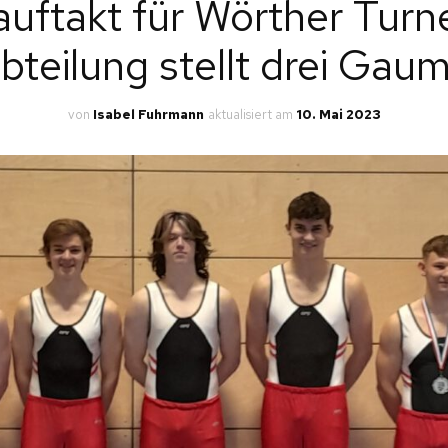
auftakt für Wörther Tur
LLG. TURNEN
bteilung stellt drei Gaum
NEN
LTERNKIND-TURNEN
INDERTURNEN
von
Isabel Fuhrmann
aktualisiert am
10. Mai 2023
L.
PORTGRUPPEN ERW.
L.
INNEN
AINING
KEL
E