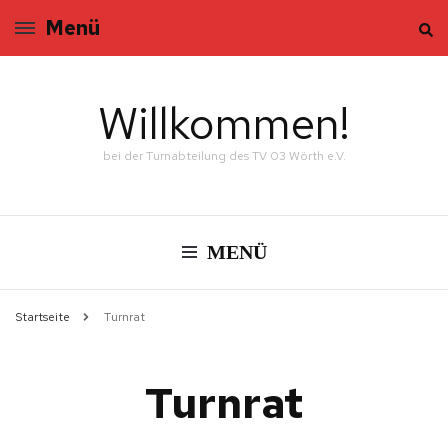
Menü
Willkommen!
bei der Turnabteilung des TV 03 Wörth e.V.
MENÜ
Startseite
Turnrat
Turnrat