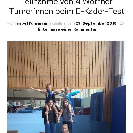
Teilnahme von 4 Wörther
Turnerinnen beim E-Kader-Test
von
Isabel Fuhrmann
aktualisiert am
27. September 2018
zu
Hinterlasse einen Kommentar
Teilnahme
von
4
Wörther
Turnerinnen
beim
E-
Kader-
Test