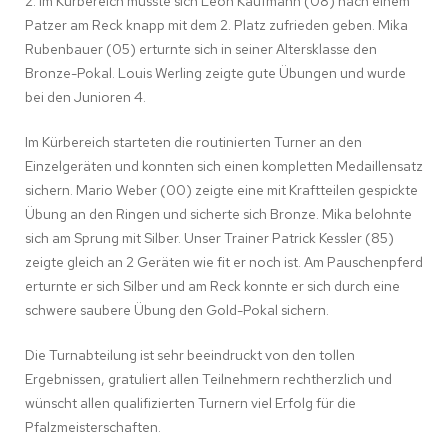
2. Im Kürbereich musste sich Leon Kaufmann (08) nach einem
Patzer am Reck knapp mit dem 2. Platz zufrieden geben. Mika
Rubenbauer (05) erturnte sich in seiner Altersklasse den
Bronze-Pokal. Louis Werling zeigte gute Übungen und wurde
bei den Junioren 4.
Im Kürbereich starteten die routinierten Turner an den
Einzelgeräten und konnten sich einen kompletten Medaillensatz
sichern. Mario Weber (00) zeigte eine mit Kraftteilen gespickte
Übung an den Ringen und sicherte sich Bronze. Mika belohnte
sich am Sprung mit Silber. Unser Trainer Patrick Kessler (85)
zeigte gleich an 2 Geräten wie fit er noch ist. Am Pauschenpferd
erturnte er sich Silber und am Reck konnte er sich durch eine
schwere saubere Übung den Gold-Pokal sichern.
Die Turnabteilung ist sehr beeindruckt von den tollen
Ergebnissen, gratuliert allen Teilnehmern rechtherzlich und
wünscht allen qualifizierten Turnern viel Erfolg für die
Pfalzmeisterschaften.