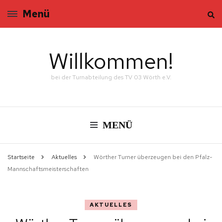
Menü
Willkommen!
bei der Turnabteilung des TV 03 Wörth e.V.
MENÜ
Startseite
Aktuelles
Wörther Turner überzeugen bei den Pfalz-
Mannschaftsmeisterschaften
AKTUELLES