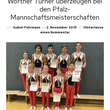
Wörther Turner überzeugen bei
den Pfalz-
Mannschaftsmeisterschaften
von
Isabel Fuhrmann
ein
2. November 2019
Hinterlasse
zu
einen Kommentar
Wörther
Turner
überzeugen
bei
den
Pfalz-
Mannschaftsmeistersc