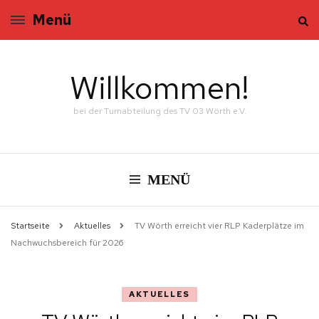
Menü
Willkommen!
bei der Turnabteilung des TV 03 Wörth e.V.
MENÜ
Startseite
Aktuelles
TV Wörth erreicht vier RLP Kaderplätze im
Nachwuchsbereich für 2026
AKTUELLES