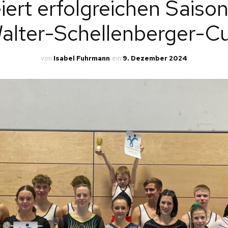
iert erfolgreichen Saiso
LLG. TURNEN
alter-Schellenberger-C
NEN
LTERNKIND-TURNEN
INDERTURNEN
von
Isabel Fuhrmann
ein
9. Dezember 2024
L.
PORTGRUPPEN ERW.
L.
INNEN
AINING
KEL
E