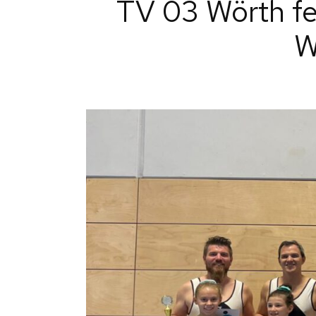
TV 03 Wörth fe
A
PTB-TURNSCHULE
ALLG.
W
MÄDCHENTUR
E
ABTEILUNGEN
FIT MIX KIDS
K
WK-GRUPPE MN
S
WK-GRUPPE WB
KADERTURNER
CROSSBODYTR
CROSSFIT-ZIR
ZUMBA
ALLGEMEINE
SPORTGRUPP