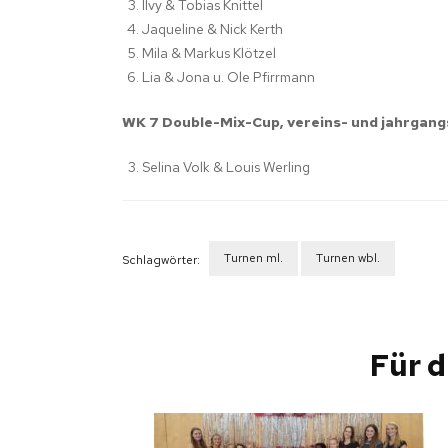
Ilvy & Tobias Knittel
Jaqueline & Nick Kerth
Mila & Markus Klötzel
Lia & Jona u. Ole Pfirrmann
WK 7 Double-Mix-Cup, vereins- und jahrgan
Selina Volk & Louis Werling
Turnen ml.
Turnen wbl.
Schlagwörter:
Beitragsnavigation
Für d