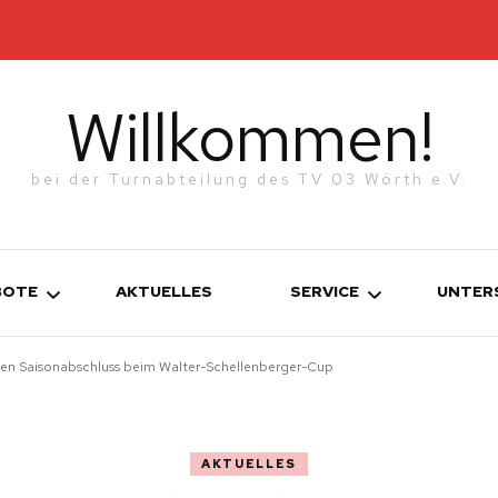
Willkommen!
bei der Turnabteilung des TV 03 Wörth e.V.
BOTE
AKTUELLES
SERVICE
UNTER
chen Saisonabschluss beim Walter-Schellenberger-Cup
KONTAKT
TURNEN
WERDE MITGLIED!
ETTKAMPFGRUPPEN
AKTUELLES
N