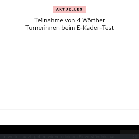
AKTUELLES
Teilnahme von 4 Wörther
Turnerinnen beim E-Kader-Test
OK
ite weiter nutzt, gehen wir von deinem Einverständnis aus.
 Rechte vorbehalten.
Fashion Diva | Entwickelt von
Blossom Themes
. Bere