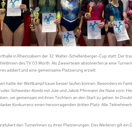
STIK
thalle in Rheinzabern der 32. Walter-Schellenberger-Cup statt. Der tra
hletInnen des TV 03 Wörth. Als Zweierteam absolvierten je eine Turneri
es addiert und eine gemeinsame Platzierung erzielt.
ssen hätte der Wettkampf kaum besser laufen können. Besonders im Fam
Bruder-Schwester-Kombi mit Jule und Jakob Pfirrmann die Nase vorn. Her
 haben, um gemeinsam mit ihren Töchtern an den Start zu gehen. Im Doub
starker Konkurrenz einen hervorragenden dritten Platz. Alle Teilnehmer
gratuliert den TurnerInnen zu ihren Platzierungen. Des Weiteren gilt ein