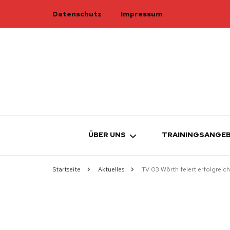
Datenschutz
Impressum
ÜBER UNS
TRAININGSANGE
Startseite
Aktuelles
TV 03 Wörth feiert erfolgrei
TURNRAT
ÜBERSICHT
TRAINER
ELTERN-KIND-
W
KAMPFRICHTER
KINDERTURNE