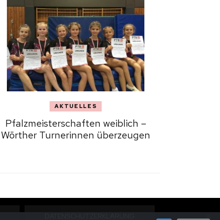
AKTUELLES
Pfalzmeisterschaften weiblich –
Wörther Turnerinnen überzeugen
DATENSCHUTZERKLÄRUNG
itgestellt von
WordPress
.
Datenschutz