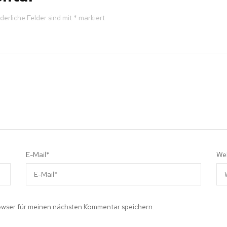
derliche Felder sind mit
*
markiert
E-Mail
*
We
owser für meinen nächsten Kommentar speichern.