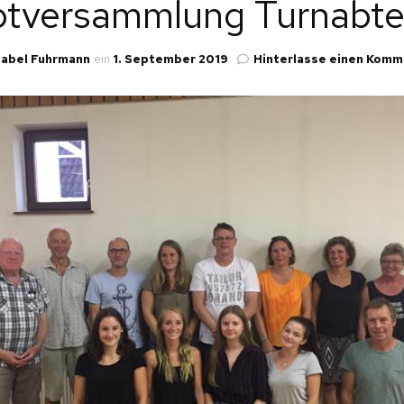
tversammlung Turnabte
LLG. TURNEN
NEN
LTERNKIND-TURNEN
sabel Fuhrmann
ein
1. September 2019
Hinterlasse einen Komm
INDERTURNEN
L.
PORTGRUPPEN ERW.
L.
INNEN
AINING
KEL
E