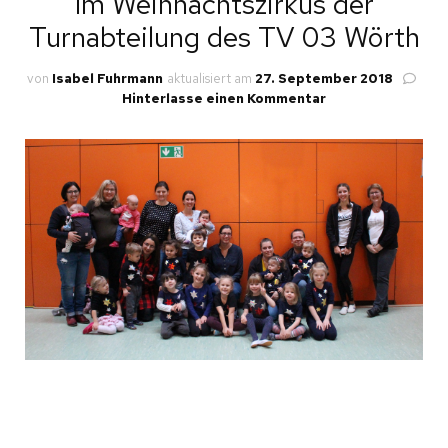
Im Weihnachtszirkus der
Turnabteilung des TV 03 Wörth
von
Isabel Fuhrmann
aktualisiert am
27. September 2018
zu
Hinterlasse einen Kommentar
Im
Weihnachtszirkus
der
Turnabteilung
des
TV
03
Wörth