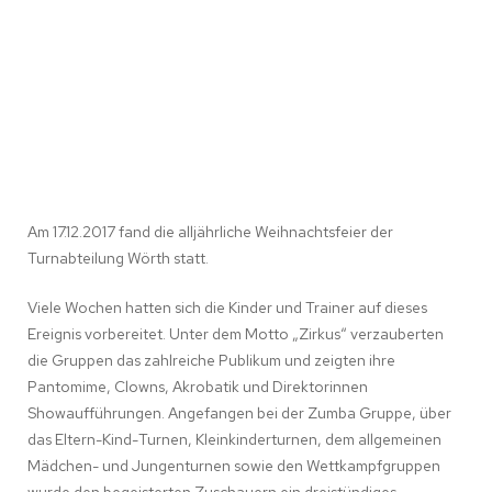
Am 17.12.2017 fand die alljährliche Weihnachtsfeier der
Turnabteilung Wörth statt.
Viele Wochen hatten sich die Kinder und Trainer auf dieses
Ereignis vorbereitet. Unter dem Motto „Zirkus“ verzauberten
die Gruppen das zahlreiche Publikum und zeigten ihre
Pantomime, Clowns, Akrobatik und Direktorinnen
Showaufführungen. Angefangen bei der Zumba Gruppe, über
das Eltern-Kind-Turnen, Kleinkinderturnen, dem allgemeinen
Mädchen- und Jungenturnen sowie den Wettkampfgruppen
wurde den begeisterten Zuschauern ein dreistündiges