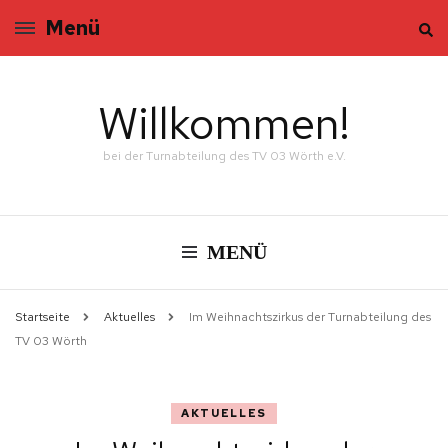
Menü
Willkommen!
bei der Turnabteilung des TV 03 Wörth e.V.
MENÜ
Startseite
Aktuelles
Im Weihnachtszirkus der Turnabteilung des
TV 03 Wörth
AKTUELLES