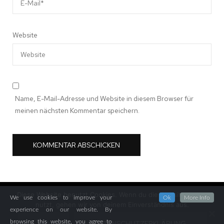
Website
Name, E-Mail-Adresse und Website in diesem Browser für
meinen nächsten Kommentar speichern.
Diese Website benutzt Cookies. Wenn du die Website weiter
We use cookies to improve your
Ok
More Info
nutzt, gehen wir von deinem Einverständnis aus.
© Copyright 2026
Willkommen!
. Alle Rechte vorbehalten.
Fashion
experience on our website. By
Diva | Entwickelt von
Blossom Themes
. Bereitgestellt von
browsing this website, you agree to
OK
DATENSCHUTZERKLÄRUNG