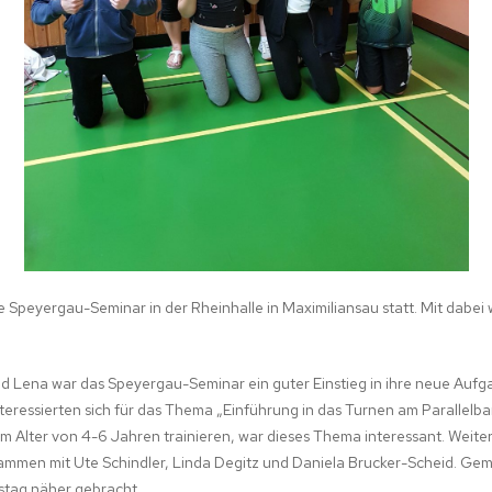
STIK
 Speyergau-Seminar in der Rheinhalle in Maximiliansau statt. Mit dabei
nd Lena war das Speyergau-Seminar ein guter Einstieg in ihre neue Aufga
teressierten sich für das Thema „Einführung in das Turnen am Parallelba
m Alter von 4-6 Jahren trainieren, war dieses Thema interessant. Weit
usammen mit Ute Schindler, Linda Degitz und Daniela Brucker-Scheid. G
stag näher gebracht.