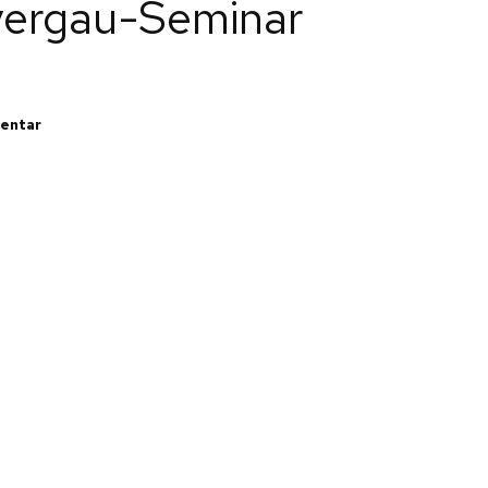
yergau-Seminar
zu
mentar
7
Teilnehmer
des
TV
Wörth
am
31.
Speyergau-
Seminar
2018