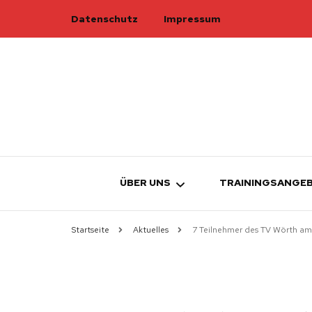
Datenschutz
Impressum
ÜBER UNS
TRAININGSANGE
Startseite
Aktuelles
7 Teilnehmer des TV Wörth am
TURNRAT
ÜBERSICHT
TRAINER
ELTERN-KIND-
W
KAMPFRICHTER
KINDERTURNE