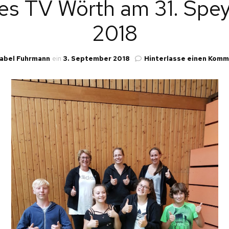
des TV Wörth am 31. Spe
LLG. TURNEN
2018
NEN
LTERNKIND-TURNEN
INDERTURNEN
sabel Fuhrmann
ein
3. September 2018
Hinterlasse einen Kom
L.
PORTGRUPPEN ERW.
L.
INNEN
AINING
KEL
E