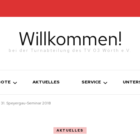
Willkommen!
bei der Turnabteilung des TV 03 Wörth e.V.
BOTE
AKTUELLES
SERVICE
UNTER
 31. Speyergau-Seminar 2018
KONTAKT
TURNEN
WERDE MITGLIED!
ETTKAMPFGRUPPEN
AKTUELLES
N