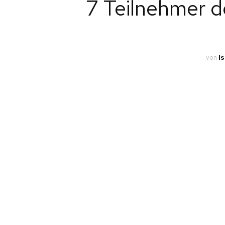
7 Teilnehmer 
A
PTB-TURNSCHULE
ALLG.
MÄDCHENTUR
E
ABTEILUNGEN
FIT MIX KIDS
K
von
I
WK-GRUPPE MN
S
WK-GRUPPE WB
KADERTURNER
CROSSBODYTR
CROSSFIT-ZIR
ZUMBA
ALLGEMEINE
SPORTGRUPP