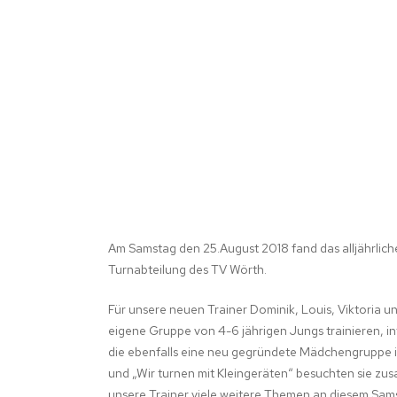
FRAUENGYMNA
Am Samstag den 25.August 2018 fand das alljährliche
Turnabteilung des TV Wörth.
Für unsere neuen Trainer Dominik, Louis, Viktoria u
eigene Gruppe von 4-6 jährigen Jungs trainieren, in
die ebenfalls eine neu gegründete Mädchengruppe i
und „Wir turnen mit Kleingeräten“ besuchten sie z
unsere Trainer viele weitere Themen an diesem Sam