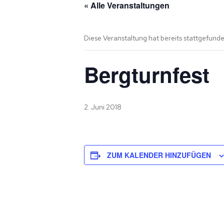
« Alle Veranstaltungen
A
PTB-TURNSCHULE
ALLG.
MÄDCHENTUR
E
Diese Veranstaltung hat bereits stattgefunde
ABTEILUNGEN
FIT MIX KIDS
K
Bergturnfest
WK-GRUPPE MN
S
WK-GRUPPE WB
2. Juni 2018
KADERTURNER
CROSSBODYTR
ZUM KALENDER HINZUFÜGEN
CROSSFIT-ZIR
ZUMBA
ALLGEMEINE
SPORTGRUPP