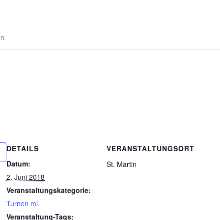
LLG. TURNEN
NEN
LTERNKIND-TURNEN
n.
INDERTURNEN
L.
PORTGRUPPEN ERW.
L.
INNEN
AINING
DETAILS
VERANSTALTUNGSORT
KEL
Datum:
St. Martin
2. Juni 2018
Veranstaltungskategorie:
Turnen ml.
Veranstaltung-Tags:
E