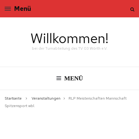
Menü
Willkommen!
bei der Turnabteilung des TV 03 Wörth e.V.
MENÜ
Startseite
Veranstaltungen
RLP Meisterschaften Mannschaft
Spitzensport wbl.