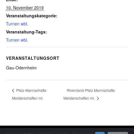
10. November 2019
Veranstaltungskategorie:
Turnen wbl.
Veranstaltung-Tags:
Turnen wbl.
VERANSTALTUNGSORT
Gau-Odernheim
Pfalz-Mannschafts-
Rheinland-Pfalz Mannschafts-
Meisterschaften ml.
Meisterschaften ml.
Diese Website benutzt Cookies. Wenn du die Website weiter